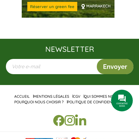
MARRAKECH
Réserver un green fee
NEWSLETTER
Envoyer
ACCUEIL
MENTIONS LÉGALES
CGV
QUI SOMMES NOUS ?
POURQUOI NOUS CHOISIR ?
POLITIQUE DE CONFIDENTIALITÉ
contactez
nous