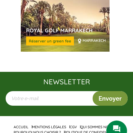
ROYAL GOLF MARRAKECH
MARRAKECH
Réserver un green fee
NEWSLETTER
Envoyer
ACCUEIL
MENTIONS LÉGALES
CGV
QUI SOMMES NOUS ?
POURQUOI NOUS CHOISIR ?
POLITIQUE DE CONFIDENTIALITÉ