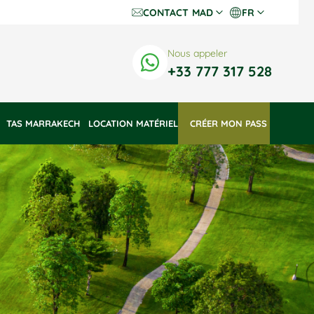
CONTACT
MAD
FR
Dh Dirhams
Fr
Nous appeler
€ Euros
En
+33 777 317 528
$ US Dollars
TAS MARRAKECH
LOCATION MATÉRIEL
 CRÉER MON PASS 