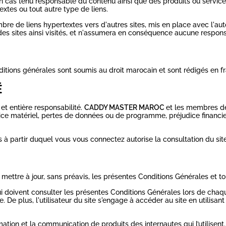
n cas tenu responsable du contenu ainsi que des produits ou services
xtes ou tout autre type de liens.
bre de liens hypertextes vers d'autres sites, mis en place avec l'aut
 des sites ainsi visités, et n'assumera en conséquence aucune responsa
ditions générales sont soumis au droit marocain et sont rédigés en fr
É
 et entière responsabilité.
CADDY MASTER MAROC
et les membres de
 matériel, pertes de données ou de programme, préjudice financier, ré
 à partir duquel vous vous connectez autorise la consultation du si
 mettre à jour, sans préavis, les présentes Conditions Générales et to
 doivent consulter les présentes Conditions Générales lors de chaque
. De plus, l'utilisateur du site s'engage à accéder au site en utilisa
mation et la communication de produits des internautes qui l’utilisent.