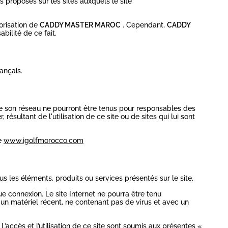
 proposés sur les sites auxquels le site
orisation de
CADDY MASTER MAROC
. Cependant,
CADDY
bilité de ce fait.
ançais.
 son réseau ne pourront être tenus pour responsables des
sultant de l'utilisation de ce site ou de sites qui lui sont
te
www.igolfmorocco.com
us les éléments, produits ou services présentés sur le site.
 connexion. Le site Internet ne pourra être tenu
nt un matériel récent, ne contenant pas de virus et avec un
 L’accès et l’utilisation de ce site sont soumis aux présentes «