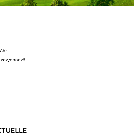
(AR)
2942027000026
CTUELLE