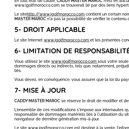
En tout état de cause,
CADDY MASTER MAROC
n'est en aucu
www.igolfmorocco.com se trouverait lié par des liens hyperte
Le site
http://www.igolfmorocco.com
contient un certain nom
MASTER MAROC
n'a pas la possibilité de vérifier le contenu
5- DROIT APPLICABLE
Le site Internet
www.igolfmorocco.com
et les présentes con
6- LIMITATION DE RESPONSABILIT
Vous utilisez le site
www.igolfmorocco.com
sous votre seule
dommages directs ou indirects, tels que, notamment, préjudice
liés.
Vous devez, en conséquence, vous assurer que la loi du pays
7- MISE À JOUR
CADDY MASTER MAROC
se réserve le droit de modifier et de
L'ensemble de ces modifications s'impose aux internautes qui
responsable de dommages matériels liés à l'utilisation du site
navigateur de dernière génération mis-à-jour.
Le site
www.igolfmorocco.com
est destiné à la vente, l’infor