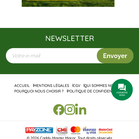
NEWSLETTER
Envoyer
ACCUEIL
MENTIONS LÉGALES
CGV
QUI SOMMES NOUS ?
POURQUOI NOUS CHOISIR ?
POLITIQUE DE CONFIDENTIALITÉ
contactez
nous
© 2026 Caddy Master Maroc. Tout droits réservés