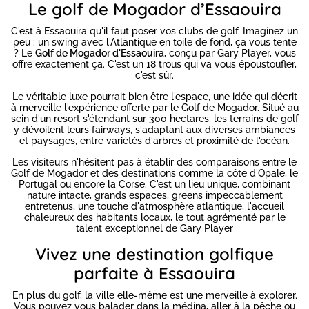
Le golf de Mogador d’Essaouira
C'est à Essaouira qu'il faut poser vos clubs de golf. Imaginez un
peu : un swing avec l'Atlantique en toile de fond, ça vous tente
? Le
Golf de Mogador d'Essaouira
, conçu par Gary Player, vous
offre exactement ça. C'est un 18 trous qui va vous époustoufler,
c'est sûr.
Le véritable luxe pourrait bien être l'espace, une idée qui décrit
à merveille l'expérience offerte par le Golf de Mogador. Situé au
sein d'un resort s'étendant sur 300 hectares, les terrains de golf
y dévoilent leurs fairways, s'adaptant aux diverses ambiances
et paysages, entre variétés d'arbres et proximité de l'océan.
Les visiteurs n'hésitent pas à établir des comparaisons entre le
Golf de Mogador et des destinations comme la côte d'Opale, le
Portugal ou encore la Corse. C'est un lieu unique, combinant
nature intacte, grands espaces, greens impeccablement
entretenus, une touche d'atmosphère atlantique, l'accueil
chaleureux des habitants locaux, le tout agrémenté par le
talent exceptionnel de Gary Player
Vivez une destination golfique
parfaite à Essaouira
En plus du golf, la ville elle-même est une merveille à explorer.
Vous pouvez vous balader dans la médina, aller à la pêche ou