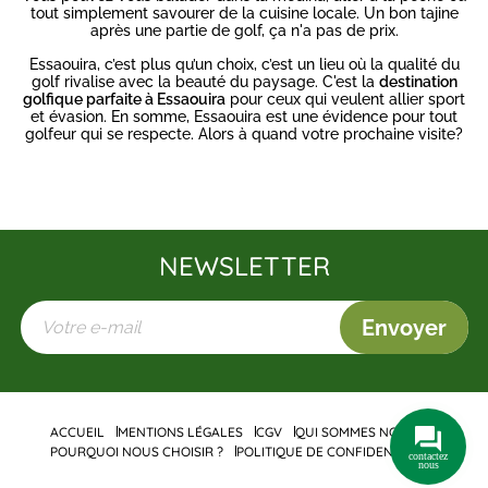
tout simplement savourer de la cuisine locale. Un bon tajine
après une partie de golf, ça n'a pas de prix.
Essaouira, c’est plus qu’un choix, c’est un lieu où la qualité du
golf rivalise avec la beauté du paysage. C'est la
destination
golfique parfaite à Essaouira
pour ceux qui veulent allier sport
et évasion. En somme, Essaouira est une évidence pour tout
golfeur qui se respecte. Alors à quand votre prochaine visite?
NEWSLETTER
Envoyer
ACCUEIL
MENTIONS LÉGALES
CGV
QUI SOMMES NOUS ?
POURQUOI NOUS CHOISIR ?
POLITIQUE DE CONFIDENTIALITÉ
contactez
nous