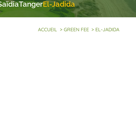
Saïdia
Tanger
El-Jadida
ACCUEIL
>
GREEN FEE
>
EL-JADIDA