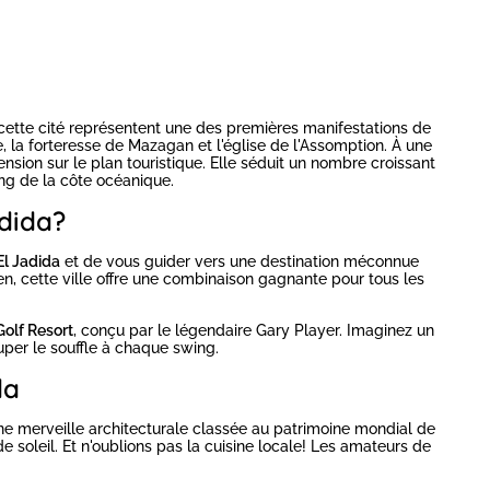
 cette cité représentent une des premières manifestations de
e, la forteresse de Mazagan et l'église de l'Assomption. À une
nsion sur le plan touristique. Elle séduit un nombre croissant
ong de la côte océanique.
adida?
El Jadida
et de vous guider vers une destination méconnue
, cette ville offre une combinaison gagnante pour tous les
olf Resort
, conçu par le légendaire Gary Player. Imaginez un
ouper le souffle à chaque swing.
da
 une merveille architecturale classée au patrimoine mondial de
soleil. Et n'oublions pas la cuisine locale! Les amateurs de