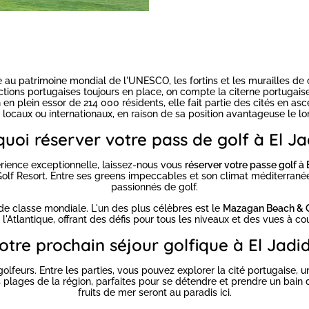
re au patrimoine mondial de l'UNESCO, les fortins et les murailles de
uctions portugaises toujours en place, on compte la citerne portugais
 plein essor de 214 000 résidents, elle fait partie des cités en asce
ent locaux ou internationaux, en raison de sa position avantageuse le l
uoi réserver votre pass de golf à El J
rience exceptionnelle, laissez-nous vous
réserver votre passe golf à 
 Resort. Entre ses greens impeccables et son climat méditerranéen
passionnés de golf.
de classe mondiale. L'un des plus célèbres est le
Mazagan Beach & G
l'Atlantique, offrant des défis pour tous les niveaux et des vues à c
otre prochain séjour golfique à El Jadi
olfeurs. Entre les parties, vous pouvez explorer la cité portugaise,
ages de la région, parfaites pour se détendre et prendre un bain de 
fruits de mer seront au paradis ici.