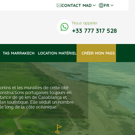
CONTACT
MAD
FR
Dh Dirhams
Fr
Nous appeler
€ Euros
En
+33 777 317 528
$ US Dollars
TAS MARRAKECH
LOCATION MATÉRIEL
 CRÉER MON PASS 
tins et les murailles de cette cité
constructions portugaises toujours en
distance de 96 km de Casablanca et
plan touristique. Elle séduit un nombre
 le long de la côte océanique.