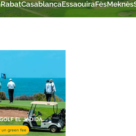
h
Rabat
Casablanca
Essaouira
Fès
Meknès
GOLF EL JADIDA
 un green fee