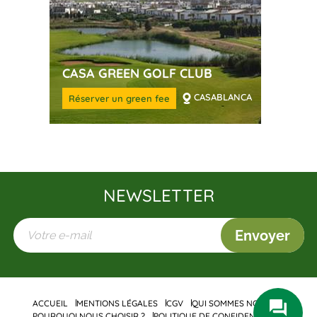
CASA GREEN GOLF CLUB
CASABLANCA
Réserver un green fee
NEWSLETTER
Envoyer
ACCUEIL
MENTIONS LÉGALES
CGV
QUI SOMMES NOUS ?
POURQUOI NOUS CHOISIR ?
POLITIQUE DE CONFIDENTIALITÉ