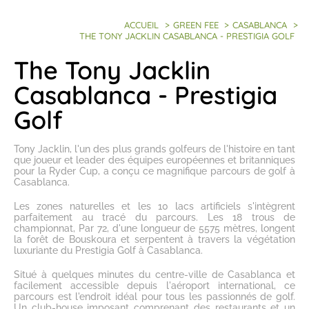
ACCUEIL
>
GREEN FEE
>
CASABLANCA
>
THE TONY JACKLIN CASABLANCA - PRESTIGIA GOLF
The Tony Jacklin
Casablanca - Prestigia
Golf
Tony Jacklin, l'un des plus grands golfeurs de l'histoire en tant
que joueur et leader des équipes européennes et britanniques
pour la Ryder Cup, a conçu ce magnifique
parcours de golf à
Casablanca
.
Les zones naturelles et les 10 lacs artificiels s'intègrent
parfaitement au tracé du parcours. Les 18 trous de
championnat, Par 72, d'une longueur de 5575 mètres, longent
la forêt de Bouskoura et serpentent à travers la végétation
luxuriante du
Prestigia Golf à Casablanca
.
Situé à quelques minutes du centre-ville de Casablanca et
facilement accessible depuis l'aéroport international, ce
parcours est l'endroit idéal pour tous les passionnés de golf.
Un club-house imposant comprenant des restaurants et un