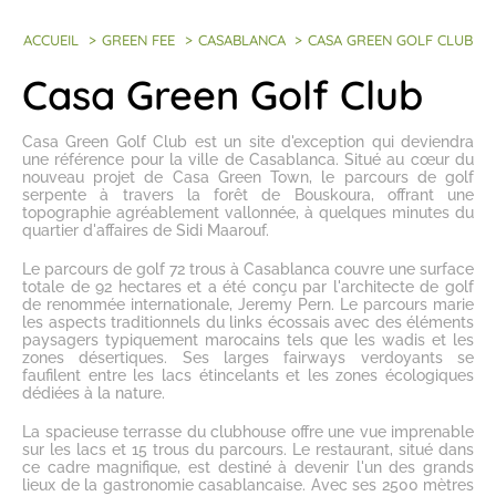
ACCUEIL
>
GREEN FEE
>
CASABLANCA
>
CASA GREEN GOLF CLUB
Casa Green Golf Club
Casa Green Golf Club est un site d'exception qui deviendra
une référence pour la ville de Casablanca. Situé au cœur du
nouveau projet de Casa Green Town, le parcours de golf
serpente à travers la forêt de Bouskoura, offrant une
topographie agréablement vallonnée, à quelques minutes du
quartier d'affaires de Sidi Maarouf.
Le
parcours de golf 72 trous à Casablanca
couvre une surface
totale de 92 hectares et a été conçu par l'architecte de golf
de renommée internationale, Jeremy Pern. Le parcours marie
les aspects traditionnels du links écossais avec des éléments
paysagers typiquement marocains tels que les wadis et les
zones désertiques. Ses larges fairways verdoyants se
faufilent entre les lacs étincelants et les zones écologiques
dédiées à la nature.
La spacieuse terrasse du clubhouse offre une vue imprenable
sur les lacs et 15 trous du parcours. Le restaurant, situé dans
ce cadre magnifique, est destiné à devenir l'un des grands
lieux de la gastronomie casablancaise. Avec ses 2500 mètres