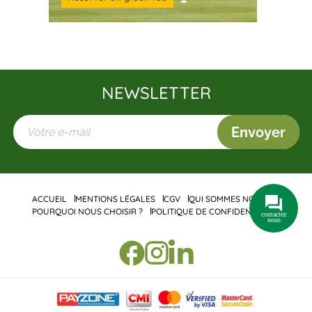
NEWSLETTER
Envoyer
ACCUEIL
MENTIONS LÉGALES
CGV
QUI SOMMES NOUS ?
POURQUOI NOUS CHOISIR ?
POLITIQUE DE CONFIDENTIALITÉ
contactez
nous