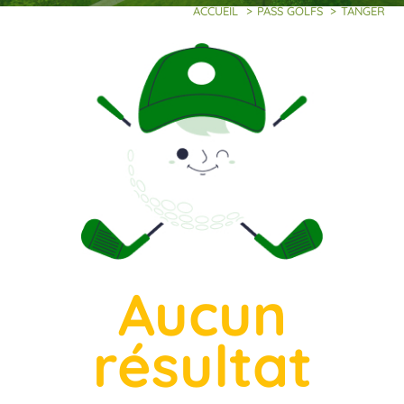
ACCUEIL
>
PASS GOLFS
>
TANGER
Aucun
résultat